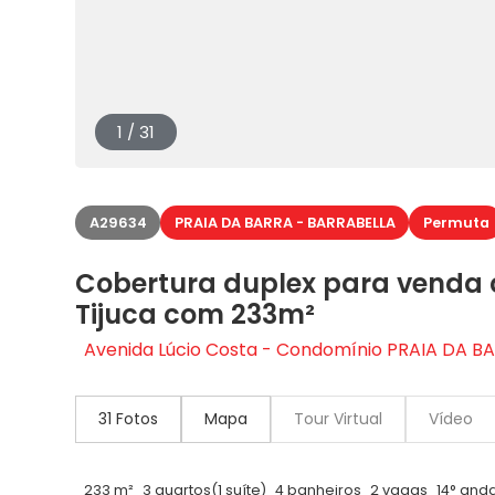
1 / 31
A29634
PRAIA DA BARRA - BARRABELLA
Permuta
Cobertura duplex para venda 
Tijuca com 233m²
Avenida Lúcio Costa - Condomínio PRAIA DA BAR
31 Fotos
Mapa
Tour Virtual
Vídeo
233 m²
3 quartos
(1 suíte)
4 banheiros
2 vagas
14° and