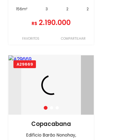
156m²
3
2
2
2.190.000
R$
FAVORITOS
COMPARTILHAR
A29669
Copacabana
Edificio Barão Nonohay,