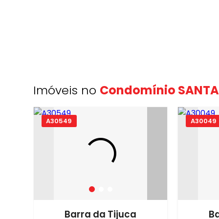
Imóveis no
Condomínio SANT
A30549
A30049
Barra da Tijuca
Ba