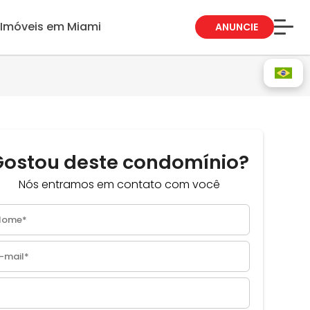
Imóveis em Miami
ANUNCIE
Sobre Nós
Fale Conosco
Blog
Trabalhe Conosco
Gostou deste condomínio?
Guia de Bairros
Nós entramos em contato com você