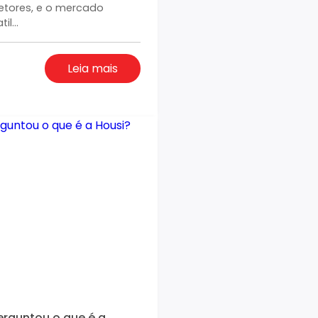
etores, e o mercado
il...
Leia mais
erguntou o que é a