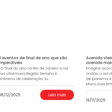
3 eventos de final de ano que são
Avenida Viei
imperdíveis
avenida mais 
O final do ano no Rio de Janeiro e na
Imagine acor
sua charmosa Região Serrana é
ondas, o sol 
sinônimo de celebração, lu...
de Ipanema e 
Morro Dois Ir
08/12/2025
Leia mais
19/11/2025