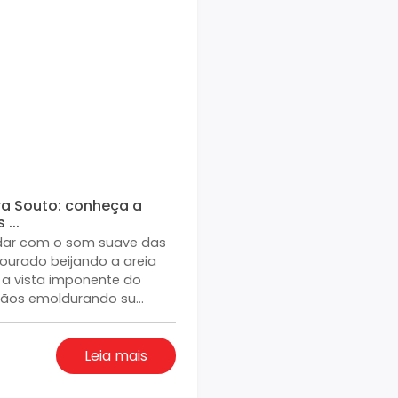
ra Souto: conheça a
...
dar com o som suave das
dourado beijando a areia
a vista imponente do
mãos emoldurando su...
Leia mais