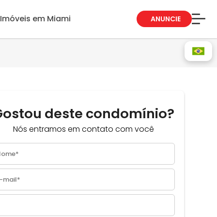
Imóveis em Miami
ANUNCIE
Sobre Nós
Fale Conosco
Blog
Trabalhe Conosco
Gostou deste condomínio?
Guia de Bairros
Nós entramos em contato com você