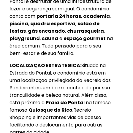
Pontal é desfrutar de uma infraestrutura de
lazer e segurança sem igual. O condomínio
conta com
portaria 24 horas
,
academia
,
piscina
,
quadra esportiva
,
salão de
festas
,
gás encanado
,
churrasqueira
,
playground
,
sauna
e
espaço gourmet
na
área comum. Tudo pensado para o seu
bem-estar e de sua família.
LOCALIZAÇAO ESTRATEGICA:
Situado na
Estrada do Pontal, o condomínio está em
uma localização privilegiada do Recreio dos
Bandeirantes, um bairro conhecido por sua
tranquilidade e beleza natural. Além disso,
está próximo a
Praia do Ponta
l na famoso
famoso
Quiosque do Rico
,Recreio
Shopping e importantes vias de acesso
facilitando o deslocamento para outras
partes da cidade.