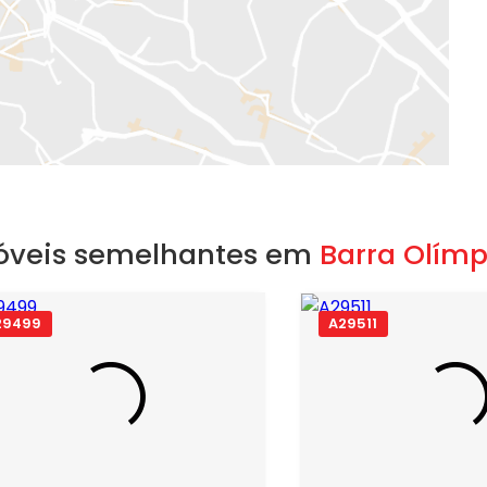
óveis semelhantes em
Barra Olímp
29499
A29511