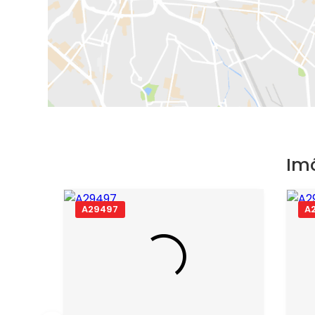
Im
A29497
A