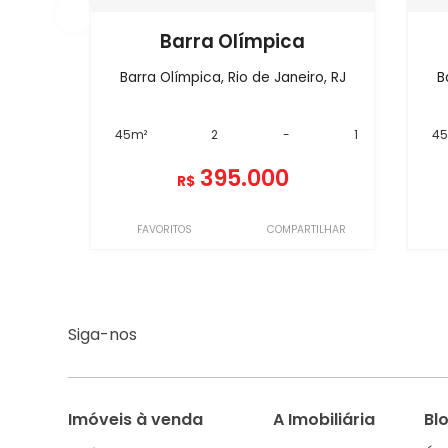
Barra Olímpica
Barra Olímpica, Rio de Janeiro, RJ
B
45m²
2
-
1
4
395.000
R$
FAVORITOS
COMPARTILHAR
Siga-nos
Imóveis à venda
A Imobiliária
Bl