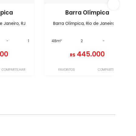
mpica
Barra Olímpica
e Janeiro, RJ
Barra Olímpica, Rio de Janeiro, RJ
-
1
48m²
2
-
1
000
445.000
R$
COMPARTILHAR
FAVORITOS
COMPARTILHAR