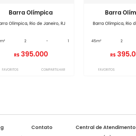
Barra Olímpica
Barra Olí
arra Olímpica, Rio de Janeiro, RJ
Barra Olímpica, Rio d
5m²
2
-
1
45m²
2
395.000
395.
R$
R$
FAVORITOS
COMPARTILHAR
FAVORITOS
og
Contato
Central de Atendimento