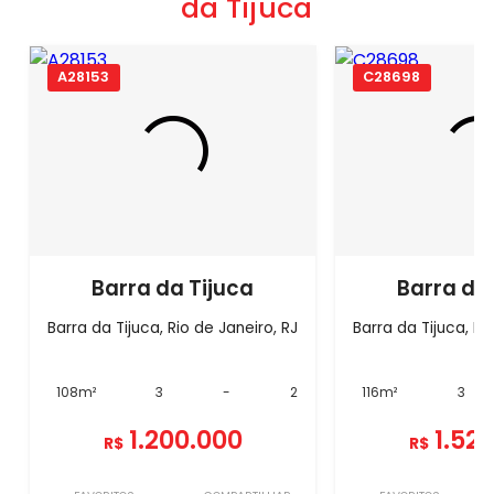
da Tijuca
A28153
C28698
Barra da Tijuca
Barra da
Barra da Tijuca, Rio de Janeiro, RJ
Barra da Tijuca, Ri
108m²
3
-
2
116m²
3
1.200.000
1.52
R$
R$