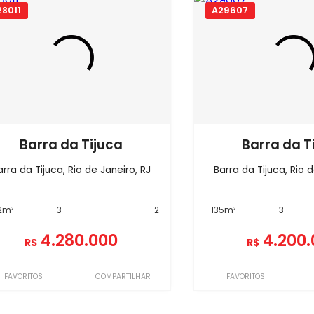
28011
A29607
Barra da Tijuca
Barra da T
arra da Tijuca, Rio de Janeiro, RJ
Barra da Tijuca, Rio d
2m²
3
-
2
135m²
3
4.280.000
4.200
R$
R$
FAVORITOS
COMPARTILHAR
FAVORITOS