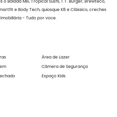
o Balada Mix, Tropical Sushi, T.T. Burger, Brewteco,
artfit e Body Tech, quiosque K8 e Clássico, creches
 Imobiliária - Tudo por voce.
ras
Área de Lazer
gem
Câmera de Segurança
fechado
Espaço Kids