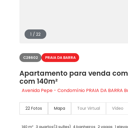
1 / 22
C28602
PRAIA DA BARRA
Apartamento para venda com 3
com 140m²
Avenida Pepe - Condomínio PRAIA DA BARRA Barr
22 Fotos
Mapa
Tour Virtual
Vídeo
140 m²
3 quartos
(3 suítes)
4 banheiros
2 vagas
1 eleva