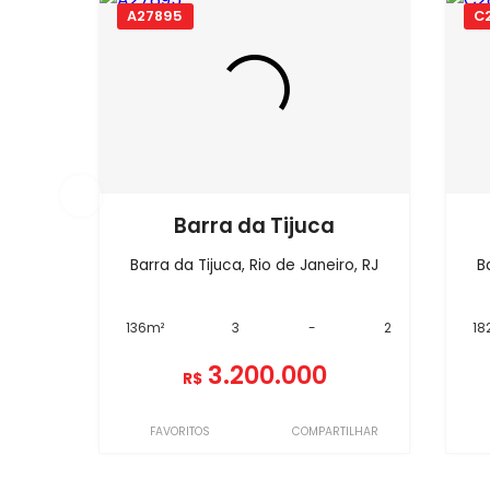
A27895
C
Barra da Tijuca
Barra da Tijuca, Rio de Janeiro, RJ
B
136m²
3
-
2
18
3.200.000
R$
FAVORITOS
COMPARTILHAR