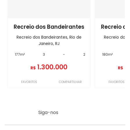
Recreio dos Bandeirantes
Recreio d
Recreio dos Bandeirantes, Rio de
Recreio dos 
Janeiro, RJ
Ja
177m²
3
-
2
180m²
1.300.000
1
R$
R$
FAVORITOS
COMPARTILHAR
FAVORITOS
Siga-nos