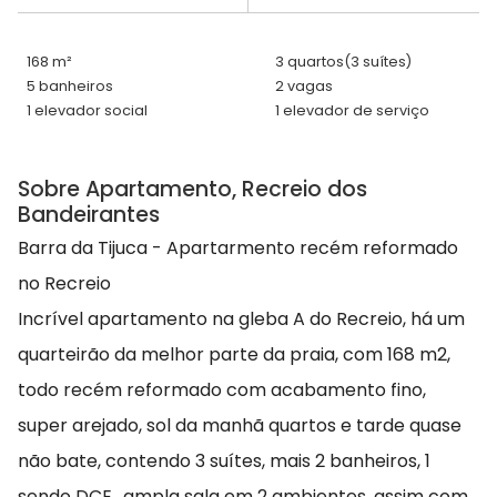
168 m²
3 quartos
(3 suítes)
5 banheiros
2 vagas
1 elevador social
1 elevador de serviço
Sobre Apartamento, Recreio dos
Bandeirantes
Barra da Tijuca - Apartarmento recém reformado
no Recreio
Incrível apartamento na gleba A do Recreio, há um
quarteirão da melhor parte da praia, com 168 m2,
todo recém reformado com acabamento fino,
super arejado, sol da manhã quartos e tarde quase
não bate, contendo 3 suítes, mais 2 banheiros, 1
sendo DCE., ampla sala em 2 ambientes, assim com