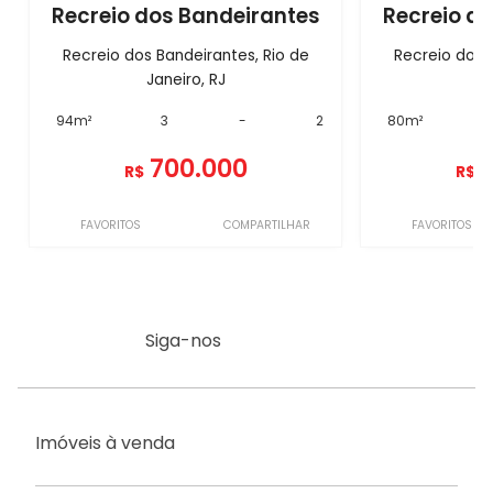
Recreio dos Bandeirantes
Recreio d
Recreio dos Bandeirantes, Rio de
Recreio dos 
Janeiro, RJ
Ja
94m²
3
-
2
80m²
700.000
R$
R$
FAVORITOS
COMPARTILHAR
FAVORITOS
Siga-nos
Imóveis à venda