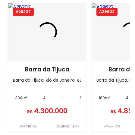
A28207
A29622
Barra da Tijuca
Barra da
Barra da Tijuca, Rio de Janeiro, RJ
Barra da Tijuca, Ri
300m²
4
-
2
180m²
4
4.300.000
4.85
R$
R$
FAVORITOS
COMPARTILHAR
FAVORITOS