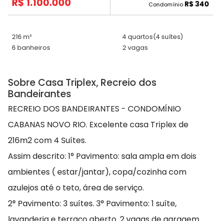
R$ 1.100.000
R$ 340
Condomínio
216 m²
4 quartos
(4 suítes)
6 banheiros
2 vagas
Sobre Casa Triplex, Recreio dos
Bandeirantes
RECREIO DOS BANDEIRANTES - CONDOMÍNIO
CABANAS NOVO RIO. Excelente casa Triplex de
216m2 com 4 Suítes.
Assim descrito: 1° Pavimento: sala ampla em dois
ambientes ( estar/jantar), copa/cozinha com
azulejos até o teto, área de serviço.
2° Pavimento: 3 suítes. 3° Pavimento: 1 suíte,
lavanderia e terraço aberto. 2 vagas de garagem.