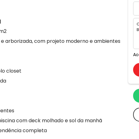
a
1m2
 e arborizada, com projeto moderno e ambientes
Ao
lo closet
ada
ientes
 piscina com deck molhado e sol da manhã
pendência completa