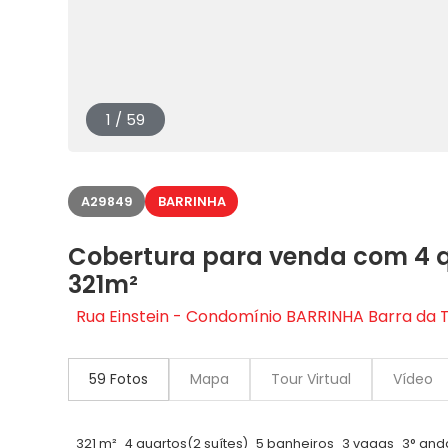
1 / 59
A29849
BARRINHA
Cobertura para venda com 4 q
321m²
Rua Einstein - Condomínio BARRINHA Barra da Tij
59 Fotos
Mapa
Tour Virtual
Vídeo
321 m²
4 quartos
(2 suítes)
5 banheiros
3 vagas
3° and