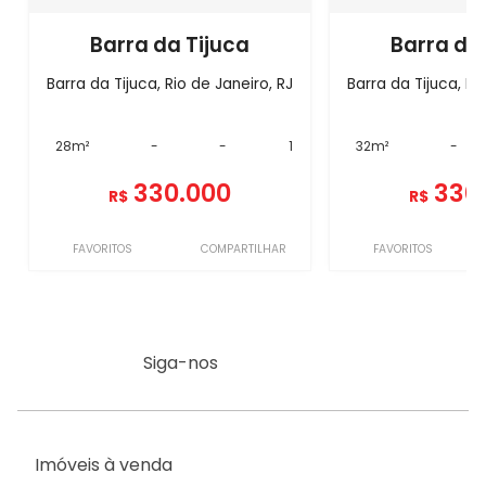
Barra da Tijuca
Barra da
Barra da Tijuca, Rio de Janeiro, RJ
Barra da Tijuca, Ri
28m²
-
-
1
32m²
-
330.000
330
R$
R$
FAVORITOS
COMPARTILHAR
FAVORITOS
Siga-nos
Imóveis à venda