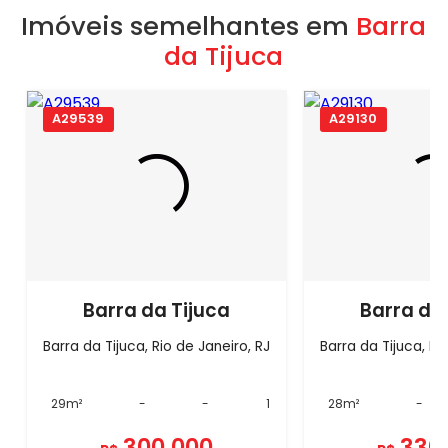
Imóveis semelhantes em
Barra
da Tijuca
A29539
A29130
Barra da Tijuca
Barra da
Barra da Tijuca, Rio de Janeiro, RJ
Barra da Tijuca, Ri
29m²
-
-
1
28m²
-
300.000
330