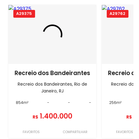
A29375
A29762
Recreio dos Bandeirantes
Recreio d
Recreio dos Bandeirantes, Rio de
Recreio dos 
Janeiro, RJ
Ja
854m²
-
-
-
256m²
1.400.000
1
R$
R$
FAVORITOS
COMPARTILHAR
FAVORITOS