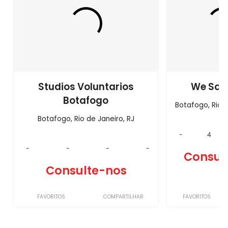
Studios Voluntarios
We Sor
Botafogo
Botafogo, Rio d
Botafogo, Rio de Janeiro, RJ
-
4
-
-
-
-
Consul
Consulte-nos
FAVORITOS
COMPARTILHAR
FAVORITOS