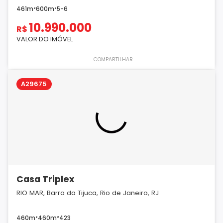
461m²
600m²
5
-
6
10.990.000
R$
VALOR DO IMÓVEL
COMPARTILHAR
A29675
Casa Triplex
RIO MAR, Barra da Tijuca, Rio de Janeiro, RJ
460m²
460m²
4
2
3