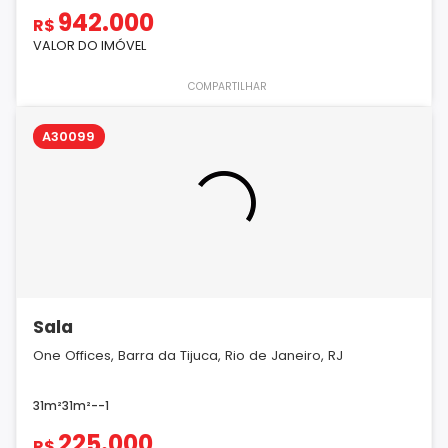
942.000
R$
VALOR DO IMÓVEL
COMPARTILHAR
A30099
Sala
One Offices, Barra da Tijuca, Rio de Janeiro, RJ
31m²
31m²
-
-
1
225.000
R$