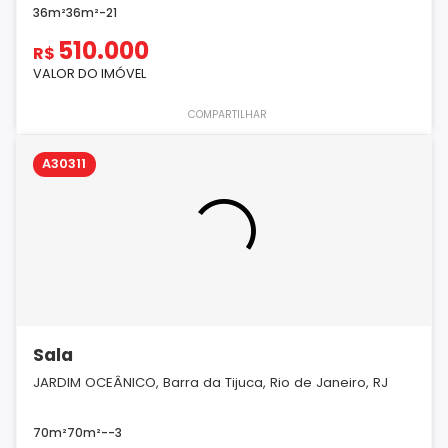
36m²
36m²
-
2
1
510.000
R$
VALOR DO IMÓVEL
COMPARTILHAR
A30311
Sala
JARDIM OCEÂNICO, Barra da Tijuca, Rio de Janeiro, RJ
70m²
70m²
-
-
3