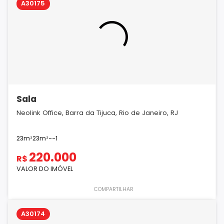
A30175
Sala
Neolink Office, Barra da Tijuca, Rio de Janeiro, RJ
23m²
23m²
-
-
1
220.000
R$
VALOR DO IMÓVEL
COMPARTILHAR
A30174