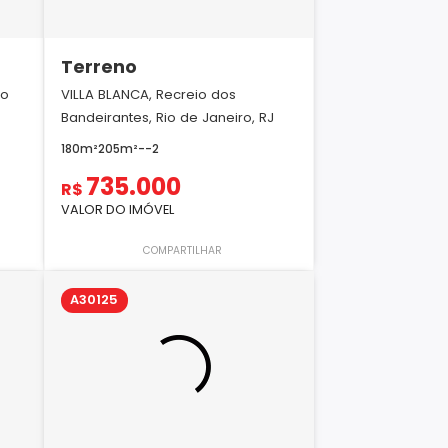
Terreno
io
VILLA BLANCA, Recreio dos
Bandeirantes, Rio de Janeiro, RJ
180m²
205m²
-
-
2
735.000
R$
VALOR DO IMÓVEL
COMPARTILHAR
A30125