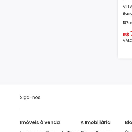
VILL
Band
187m
R$
VALO
Siga-nos
Imóveis à venda
A Imobiliária
Bl