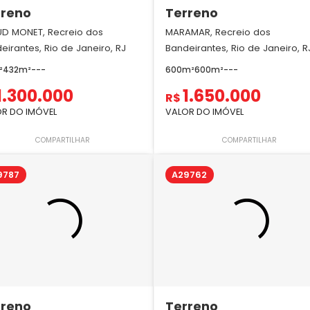
rreno
Terreno
D MONET, Recreio dos
MARAMAR, Recreio dos
eirantes, Rio de Janeiro, RJ
Bandeirantes, Rio de Janeiro, R
²
432m²
-
-
-
600m²
600m²
-
-
-
1.300.000
1.650.000
R$
R DO IMÓVEL
VALOR DO IMÓVEL
COMPARTILHAR
COMPARTILHAR
9787
A29762
rreno
Terreno