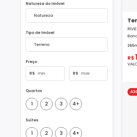
Natureza do Imóvel
Te
RIVI
Tipo de Imóvel
Band
265
R$
Preço
VALO
R$
R$
Quartos
A3
1
2
3
4+
Suítes
1
2
3
4+