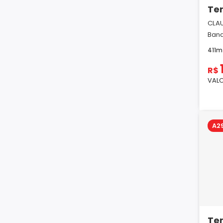
Te
CLAU
Band
411m
R$
VALO
A2
Te