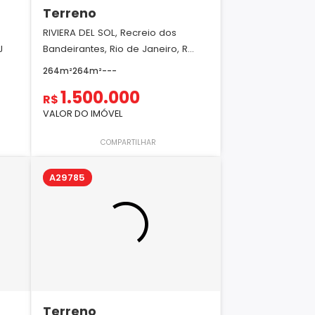
Terreno
RIVIERA DEL SOL, Recreio dos
J
Bandeirantes, Rio de Janeiro, R...
264m²
264m²
-
-
-
1.500.000
R$
VALOR DO IMÓVEL
COMPARTILHAR
A29785
Terreno