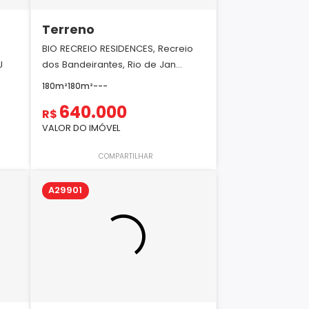
Terreno
BIO RECREIO RESIDENCES, Recreio
J
dos Bandeirantes, Rio de Jan...
180m²
180m²
-
-
-
640.000
R$
VALOR DO IMÓVEL
COMPARTILHAR
A29901