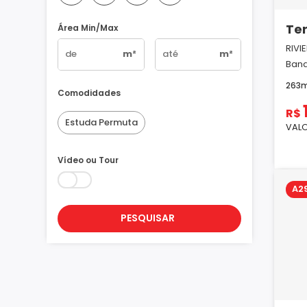
Te
Área Min/Max
RIVI
m²
m²
Band
263
Comodidades
R$
Estuda Permuta
VALO
Vídeo ou Tour
A2
PESQUISAR