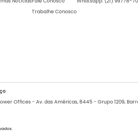
imas Notícias
Fale Conosco
Whatsapp: (21) 99778-70
Trabalhe Conosco
ço
ower Offices - Av. das Américas, 8445 - Grupo 1209, Barra
rvados.