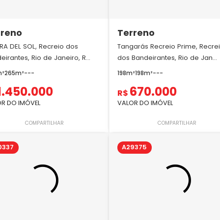
rreno
Terreno
ERA DEL SOL, Recreio dos
Tangarás Recreio Prime, Recre
eirantes, Rio de Janeiro, R...
dos Bandeirantes, Rio de Jan...
m²
265m²
-
-
-
198m²
198m²
-
-
-
1.450.000
670.000
R$
R DO IMÓVEL
VALOR DO IMÓVEL
COMPARTILHAR
COMPARTILHAR
0337
A29375