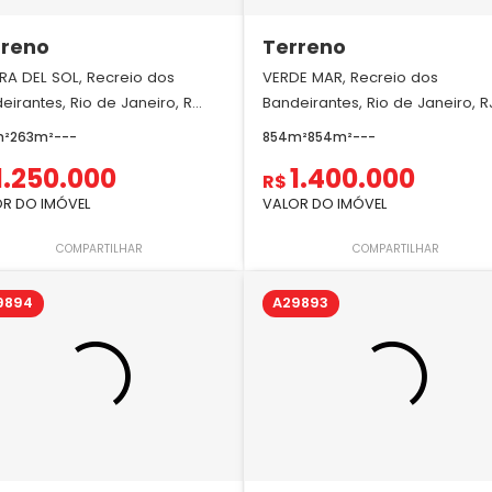
rreno
Terreno
ERA DEL SOL, Recreio dos
VERDE MAR, Recreio dos
eirantes, Rio de Janeiro, R...
Bandeirantes, Rio de Janeiro, R
m²
263m²
-
-
-
854m²
854m²
-
-
-
1.250.000
1.400.000
R$
R DO IMÓVEL
VALOR DO IMÓVEL
COMPARTILHAR
COMPARTILHAR
9894
A29893