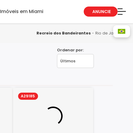
Imóveis em Miami
ANUNCIE
Sobre Nós
Fale Conosco
Recreio dos Bandeirantes
- Rio de Janeiro
Blog
Ordenar por:
Trabalhe Conosco
Guia de Bairros
A29185