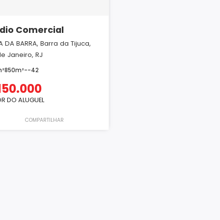
dio Comercial
A DA BARRA, Barra da Tijuca,
de Janeiro, RJ
m²
850m²
-
-
42
150.000
R DO ALUGUEL
COMPARTILHAR