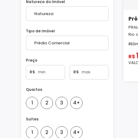
Natureza do Imóvel
Pré
PRAI
Tipo de Imóvel
Rio 
850
R$
Preço
VALO
R$
R$
Quartos
1
2
3
4+
Suítes
1
2
3
4+