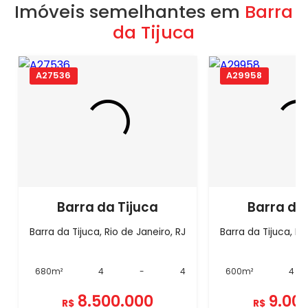
Imóveis semelhantes em
Barra
da Tijuca
A27536
A29958
Barra da Tijuca
Barra da
Barra da Tijuca, Rio de Janeiro, RJ
Barra da Tijuca, Ri
680m²
4
-
4
600m²
4
8.500.000
9.00
R$
R$