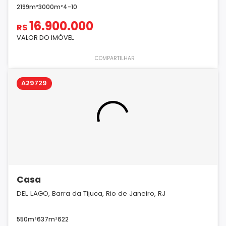
2199m²
3000m²
4
-
10
16.900.000
R$
VALOR DO IMÓVEL
COMPARTILHAR
A29729
Casa
DEL LAGO, Barra da Tijuca, Rio de Janeiro, RJ
550m²
637m²
6
2
2