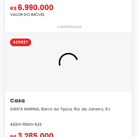
6.990.000
R$
VALOR DO IMÓVEL
COMPARTILHAR
A29827
Casa
SANTA MARINA, Barra da Tijuca, Rio de Janeiro, RJ
432m²
392m²
4
2
2
3.285.000
R$