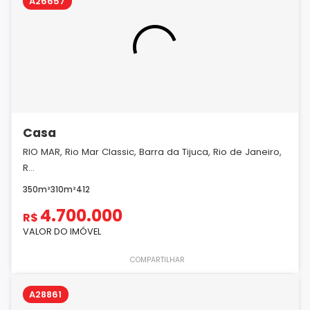
A26657
Casa
RIO MAR, Rio Mar Classic, Barra da Tijuca, Rio de Janeiro,
R...
350m²
310m²
4
1
2
4.700.000
R$
VALOR DO IMÓVEL
COMPARTILHAR
A28861