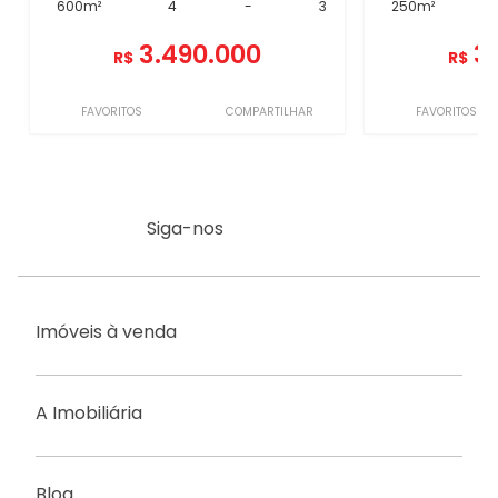
600m²
4
-
3
250m²
3.490.000
3
R$
R$
FAVORITOS
COMPARTILHAR
FAVORITOS
Siga-nos
Imóveis à venda
A Imobiliária
Blog