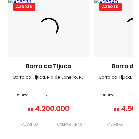
A26938
A26940
Barra da Tijuca
Barra da
Barra da Tijuca, Rio de Janeiro, RJ
Barra da Tijuca, Ri
350m²
5
-
3
360m²
5
4.200.000
4.50
R$
R$
FAVORITOS
COMPARTILHAR
FAVORITOS