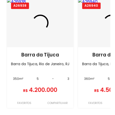
A26938
A26940
Barra da Tijuca
Barra da
Barra da Tijuca, Rio de Janeiro, RJ
Barra da Tijuca, Ri
350m²
5
-
3
360m²
5
4.200.000
4.50
R$
R$
FAVORITOS
COMPARTILHAR
FAVORITOS