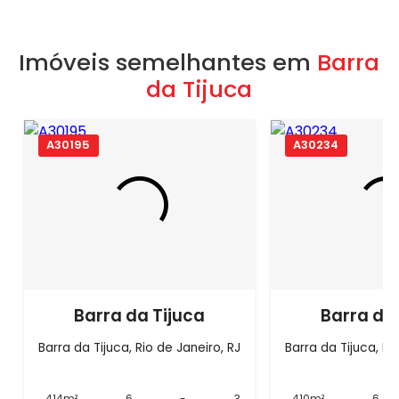
Imóveis semelhantes em
Barra
da Tijuca
A30195
A30234
Barra da Tijuca
Barra da
Barra da Tijuca, Rio de Janeiro, RJ
Barra da Tijuca, Ri
414m²
6
-
3
410m²
6