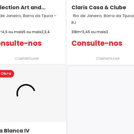
lection Art and
Claris Casa & Clube
sign Home
de Janeiro, Barra da Tijuca -
Rio de Janeiro, Barra da Tijuca
RJ
²
4,5 ou mais
5 ou mais
2,3,4
318m²
3,4
5 ou mais
3
nsulte-nos
Consulte-nos
COMPARTILHAR
COMPARTILHAR
 Obra
la Blanca IV