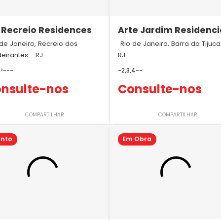
 Recreio Residences
Arte Jardim Residenci
Barra
 de Janeiro, Recreio dos
Rio de Janeiro, Barra da Tijuca
eirantes - RJ
RJ
²
-
-
-
-
2,3,4
-
-
nsulte-nos
Consulte-nos
COMPARTILHAR
COMPARTILHAR
onto
Em Obra