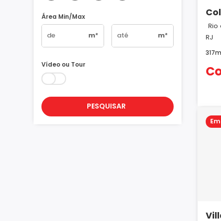
Col
Área Min/Max
De
Rio 
m²
m²
RJ
317m
Vídeo ou Tour
Co
PESQUISAR
Em
Vil