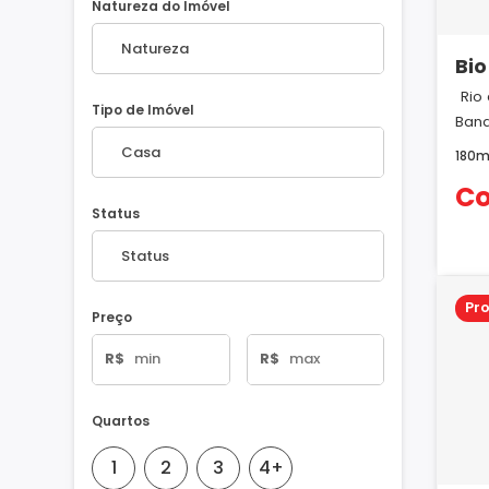
Natureza do Imóvel
Bio
Rio
Tipo de Imóvel
Band
180m
Co
Status
Pr
Preço
R$
R$
Quartos
1
2
3
4+